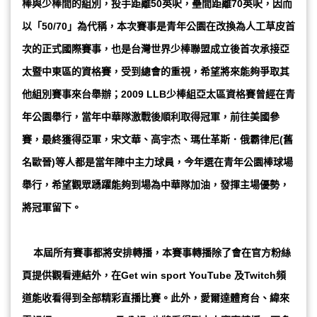
棒與少棒間的組別，投手距離50英呎，壘間距離70英呎，因而
以「50/70」為代稱，本次賽事是青年公園在改換為人工草皮首
次的正式國際賽事，也是台灣世界少棒聯盟成立後首次承接亞
太暨中東區的資格賽，受到總會的重視，希望將來能夠爭取其
他組別賽事來台舉辦；2009 LLB少棒組亞太區資格賽曾經在青
年公園舉行，當年中華隊激戰後順利取得冠軍，前往美國參
賽，最終獲得亞軍，宋文華、高宇杰、瑪仕革斯．俄霸律尼(舊
名歐晉)等人都是當年陣中主力球員，今年選在青年公園棒球場
舉行，希望觀眾踴躍能夠到場為中華隊加油，發揮主場優勢，
將冠軍留下。
本屆所有賽事都將安排轉播，本賽事轉播除了會在官方粉絲
頁提供觀看連結外，在Get win sport YouTube 及Twitch頻
道能收看得到全部精彩直播比賽。此外，愛爾達體育台、緯來