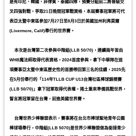
是有印尼、韓國、菲律賓、泰國四隊，預賽分組前二將晉級交
叉四強對戰，爭取21日晚間冠軍戰資格，本屆賽事冠軍將可代
表亞太暨中東區參加7月27日至8月3日於美國加州利弗莫爾
(Livermore, Calif)舉行的世界賽。
本次是台灣第二次參與中階組(LLB 50/70)，連續兩年皆由
WHB魔法師取得代表資格，2024首度參與，拿下中華隊在這
項賽事亞太暨中東區歷史性的首勝帶回第三名的佳績，2025先
在5月份舉行的「114年TLLB CUP U13台灣社區棒球錦標賽
(LLB 50/70)」拿下冠軍取得代表權，捲土重來準備挑戰世界，
誓言將冠軍留在台灣，前進美國世界賽。
台灣世界少棒聯盟表示，賽事將在台北市棒球聖地青年公園
棒球場舉行，中階組(LLB 5070)是世界少棒聯盟做為銜接青少