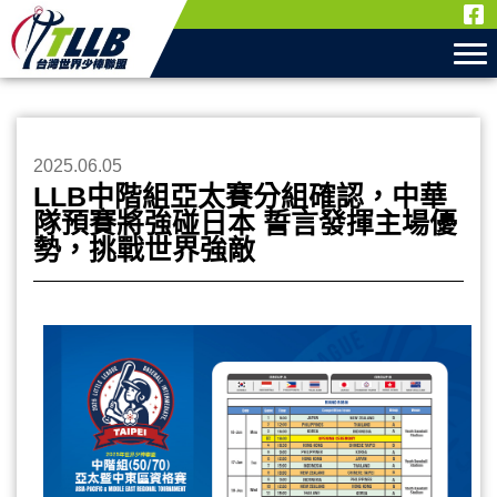
2025.06.05
LLB中階組亞太賽分組確認，中華
隊預賽將強碰日本 誓言發揮主場優
勢，挑戰世界強敵