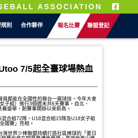
SEBALL ASSOCIATION
賽規則
合作夥伴
報名比賽
聯盟登記
Utoo 7/5起全臺球場熱血
的球員都能在全國性的舞台一展球技，今年大會
18女子組）進行3個週末共6天賽事，自北、
員共襄盛舉，創賽事開辦以來新高。
混合組72隊、U18混合組15隊及U18女子組
「全國賽」亮相。
台灣世界少棒聯盟持續打造社區棒球的「夏日