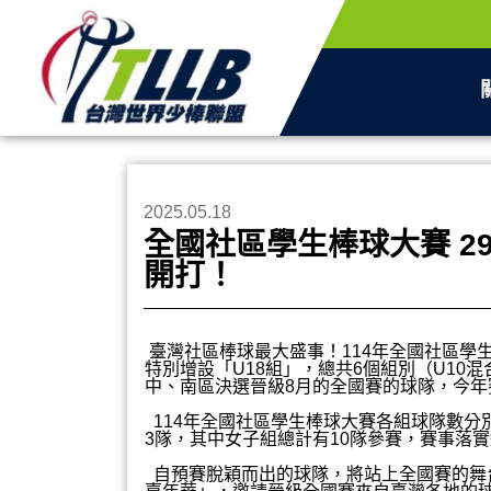
2025.05.18
全國社區學生棒球大賽 299隊
開打！
臺灣社區棒球最大盛事！114年全國社區學
特別增設「U18組」，總共6個組別（U10混
中、南區決選晉級8月的全國賽的球隊，今年賽
114年全國社區學生棒球大賽各組球隊數分別為：
3隊，其中女子組總計有10隊參賽，賽事落
自預賽脫穎而出的球隊，將站上全國賽的舞