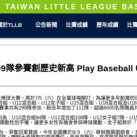
TAIWAN LITTLE LEAGUE BA
關於TLLB
公告新聞
比賽成績
歷年成績
比
參賽創歷史新高 Play Baseball 
生棒球大賽，將於7/5（六）在全臺球場開打，為讓更多年齡層
合組、U12混合組、U12女子組、U15混合組、U18混合組及U
事共有299隊參加，較去年增加了111隊，超過6000名隊職
U10混合組94隊、U12混合組108隊、U12女子組7隊、U15
實運動性別平權，讓更多女性有機會參與棒球運動，女子組將於
台，爭奪冠軍寶座，今年全國賽於8/９（六）舉辦開幕園遊會，