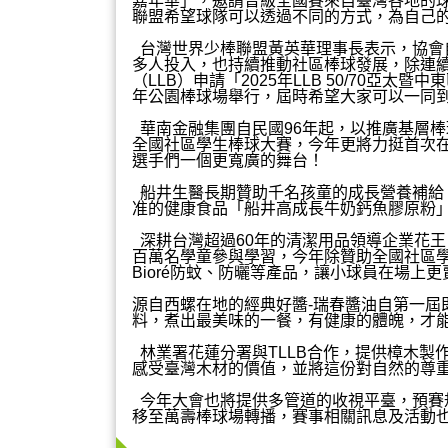
嘉年華」，邀請晉級全國賽來自臺灣各地的
聯盟希望球隊可以透過不同的方式，為自己的暑
台灣世界少棒聯盟黃英華理事長表示，協會自
多人投入，也持續推動社區棒球發展，除連續兩
（LLB）申請「2025年LLB 50/70亞
年公園棒球場舉行，屆時希望大家可以一同
華南金融集團自民國96年起，以推廣基層棒
全國社區學生棒球大賽，今年更將力挺首次在台
選手們一個更寬廣的舞台！
船井生醫長期贊助千名孩童的成長營養補給
准的健康食品「船井高成長牛奶鈣魚膠原粉
深耕台灣超過60年的清潔用品領導企業花
百萬名學童參與學習，今年除贊助全國社區學
Bioré防蚊、防曬等產品，讓小球員在場上
源自西螺在地的經典好醬-瑞春醬油自第一
料，煮出最美味的一餐，有健康的體魄，才
林業署花蓮分署與TLLB合作，提供樟木製
感受臺灣木材的價值，並將這份對自然的尊
今年大會也將提供多管道的收視平臺，預賽規劃7/
移至萬壽棒球場轉播，賽事相關訊息及活動