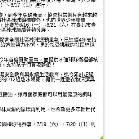
味競賽也會在開幕典禮後登場，臺灣世界少棒
）、8/17（日）進行。
參賽，到今年突破新高，協會相當樂見有越來越
台灣社區棒球錦標賽外，也向世界少棒聯盟
比賽於6/16（一） -6/21（六）在臺北市青
社區棒球繼續蓬勃發展。
促進全國社區棒球運動風氣，已連續4年支持
希望給這些努力不懈、勇於接受挑戰的社區棒球
今年首度贊助賽事，並提供８強球隊衛福部核
援，支持孩子們實現夢想！
潔安全教育與永續生活教育，迄今累計超過
的U12組趣味競賽，提供一匙靈衣物清潔與
豆醬油，讓每個家庭都可以用最健康的調味
森林資源的循環再利用，也希望更多年輕世代
園棒球場賽事，7/19（六）、7/20（日）則