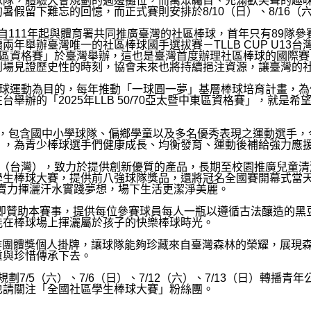
球隊，體驗大會規劃的週邊攤位，而萬眾矚目、充滿歡笑聲的趣
假留下難忘的回憶，而正式賽則安排於8/10（日）、8/16（六
111年起與體育署共同推廣臺灣的社區棒球，首年只有89隊
年舉辦臺灣唯一的社區棒球國手選拔賽－TLLB CUP U13
太暨中東區資格賽」於臺灣舉辦，這也是臺灣首度辦理社區棒球的國際賽，
到場見證歷史性的時刻，協會未來也將持續挹注資源，讓臺灣的
球運動為目的，每年推動「一球圓一夢」基層棒球培育計畫，為
舉辦的「2025年LLB 50/70亞太暨中東區資格賽」，就是
，包含國中小學球隊、偏鄉學童以及多名優秀表現之運動選手，
」，為青少棒球選手們健康成長、均衡發育、運動後補給強力應
王（台灣），致力於提供創新優質的產品，長期至校園推廣兒童清
生棒球大賽，提供前八強球隊獎品，還將冠名全國賽開幕式當天
更賣力揮灑汗水實踐夢想，場下生活更潔淨美麗。
屆即贊助本賽事，提供每位參賽球員每人一瓶以遵循古法釀造的黑
能在棒球場上揮灑屬於孩子的快樂棒球時光。
作團體獎個人掛牌，讓球隊能夠珍藏來自臺灣森林的榮耀，展現
重與珍惜傳承下去。
5（六）、7/6（日）、7/12（六）、7/13（日）轉播青年公
也請關注「全國社區學生棒球大賽」粉絲團。