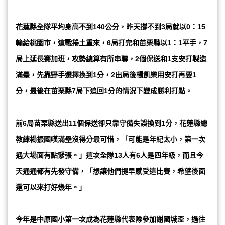
花蓮縣全隊平均身高不到140公分，昨天撐不到3局就以0：15
輸給桃園市，這戰捲土重來，6局打完和苗栗縣以1：1平手，7
局上延長賽加班，攻勢總算有所串聯，2個保送和1支安打製造
滿壘，先靠野手選擇換到1分，2出局後楊凱樂用安打再要1
分，最後在苗栗縣7局下追回1分的情況下變成勝利打點。
前6局苗栗縣送出11個保送卻只靠守備失誤換到1分，花蓮縣總
教練楊振國嘆滿壘沒得分最可惜，「可能是年紀太小，第一次
遇大場面有點緊張。」這次全隊13人有6人是四年級，而且今
天通通都有先發守備，「想讓他們提早感受這比賽，希望後面
還可以來打好幾年。」
今年是中原國小第一次成為花蓮縣代表隊參加謝國城盃，過往