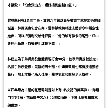
才接殺，「怕會飛出去，還好接到能鬆口氣。」
雲林縣只有2名五年級，其餘六年級球員多數去年就參加過謝國
城盃，林勇漢也包含在內，雲林縣教練林建志點評今年穩定性
進步，所以把勝利交給他把關，「他的球有伸卡的尾勁，紅中
會往內角鑽，然後變化球也不錯。」
林建志為子弟兵此役整體表現打出90分，他表示賽前就設定3
名投手依序登板，先發的周士喆、中繼黃敬凱也都有按造預想
執行，加上攻擊也漸入佳境，團隊氣氛和默契步入軌道。
以四年級為主體的花蓮縣則是對上有6名女將的苗栗縣，2隊纏
鬥到第7局，花蓮縣辛苦以3：2脫穎而出，下場比賽要和雲林
縣碰頭。