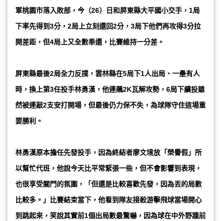
軍桃園市落入敗部，今（26）日和屏東縣大平國小交手，1局
下率先得到3分，2局上立刻還回2分，3局下他們再攻得3分拉
開差距，但4局上又全數奉還，比賽維持一分差。
屏東縣最後2局全力反撲，雲林縣在5局下1人出局、一壘有人
時，換上第3任投手林勇漢，他連飆2K瓦解攻勢，6局下續投雖
然被連敲2支安打開場，但最後仍力保不失，為球隊守住這場重
要勝利。
林勇漢原本擔任先發投手，因為終結者廖文境放「榮譽假」所
以幫忙代班，他說今天比平常緊張一些，但不會影響到表現，
也很享受關門的氛圍，「但還是比較喜歡先發，因為丟的局數
比較多。」比賽結束當下，他看到隊友接殺游擊飛球當場開心
到跳起來，笑說其實前1個出局數最驚嚇，因為球在中外野牆前