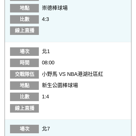
崇德棒球場
4:3
北1
08:00
小野馬 VS NBA港湖社區紅
新生公園棒球場
1:4
北7