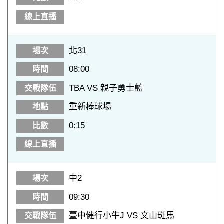
北31
08:00
TBA VS 親子勇士藍
重新棒球場
0:15
中2
09:30
臺中健行小牛J VS 文山斑馬