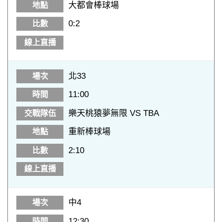
大都會棒球場
0:2
北33
11:00
樂天桃猿夢無限 VS TBA
重新棒球場
2:10
中4
12:30